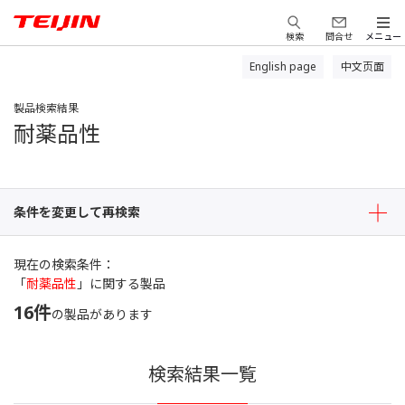
検索
問合せ
メニュー
English page
中文页面
製品検索結果
耐薬品性
条件を変更して再検索
現在の検索条件
「
耐薬品性
」に関する製品
16
件
の製品があります
検索結果一覧