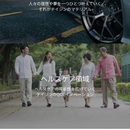
人々の理想や夢を一つひとつ叶えていく
品質な製品を開発・提供し続け、社会の持続的な成長と人々の暮らしの進歩
それがテイジンのマテリアル
に貢献していきます。
アラミド
樹脂・難燃剤
炭素繊維
複合成形材料
フィルム・シート
繊維・製品
ヘルスケア領域
生きる喜びを感じる毎日へ。心身の健康を高めていくために。テイジンは、
医療用医薬品と在宅医療機器を両輪として、保険領域において事業を展開し
ヘルスケア領域
ています。さらに、疾病に対する「治療」の分野だけでなく、非保険領域で
ある「予防」から「介護」の分野にまで事業領域を拡大。医療ソリューショ
ヘルスケアの可能性を広げていく
ンの提供を通じて、人々の「Quality of Life」の新しい可能性を切り拓いてい
テイジンのQOLイノベーション
きます。
医薬・医療機器