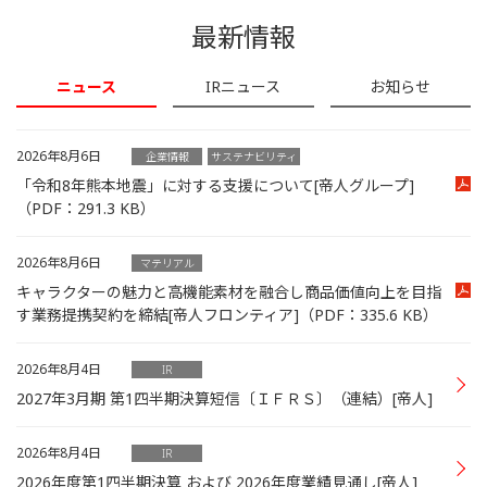
最新情報
ニュース
IRニュース
お知らせ
2026年8月6日
企業情報
サステナビリティ
「令和8年熊本地震」に対する支援について[帝人グループ]
（PDF：291.3 KB）
2026年8月6日
マテリアル
キャラクターの魅力と高機能素材を融合し商品価値向上を目指
す業務提携契約を締結[帝人フロンティア]
（PDF：335.6 KB）
2026年8月4日
IR
2027年3月期 第1四半期決算短信〔ＩＦＲＳ〕（連結）[帝人]
2026年8月4日
IR
2026年度第1四半期決算 および 2026年度業績見通し[帝人]